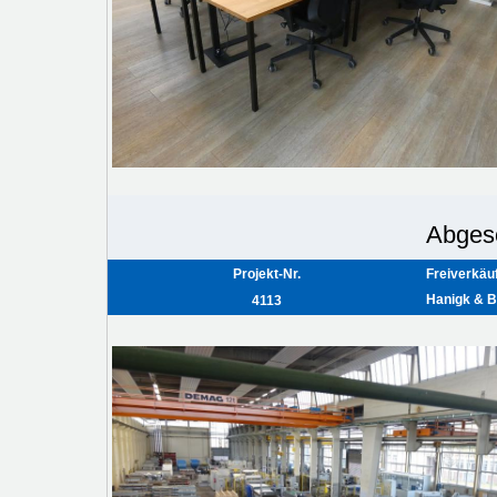
Abges
Projekt-Nr.
Freiverkäu
Hanigk & B
4113