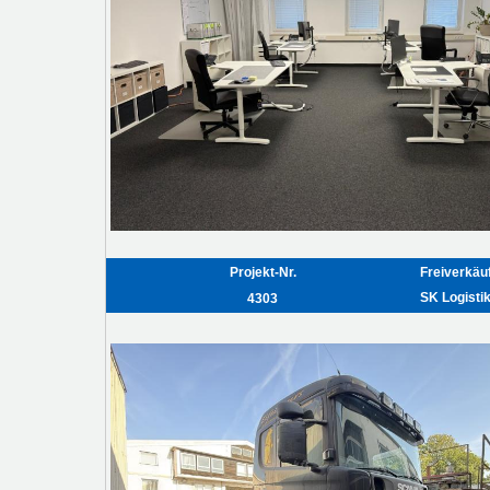
Projekt-Nr.
Freiverkäu
SK Logist
4303