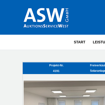
START
LEIST
Projekt-Nr.
Freiverkäu
Solaranlag
4191