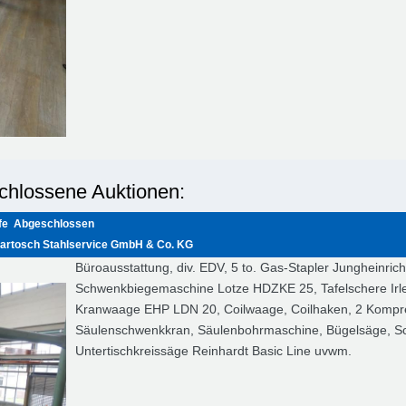
chlossene Auktionen:
fe
Abgeschlossen
artosch Stahlservice GmbH & Co. KG
Büroausstattung, div. EDV, 5 to. Gas-Stapler Jungheinrich
Schwenkbiegemaschine Lotze HDZKE 25, Tafelschere Irle, 2
Kranwaage EHP LDN 20, Coilwaage, Coilhaken, 2 Kompre
Säulenschwenkkran, Säulenbohrmaschine, Bügelsäge, Sc
Untertischkreissäge Reinhardt Basic Line uvwm.