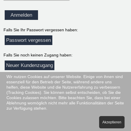
Falls Sie Ihr Passwort vergessen haben:
Falls Sie noch keinen Zugang haben:
Wir nutzen Cookies auf unserer Website. Einige von ihnen sind
Zurück zur Startseite:
essenziell für den Betrieb der Seite, während andere uns
helfen, diese Website und die Nutzererfahrung zu verbessern
Abbrechen
(Tracking Cookies). Sie können selbst entscheiden, ob Sie die
Cookies zulassen möchten. Bitte beachten Sie, dass bei einer
Ablehnung womöglich nicht mehr alle Funktionalitäten der Seite
zur Verfügung stehen.
ASW GmbH © Alle Rechte Vorbehalten.
Impressum
Akzeptieren